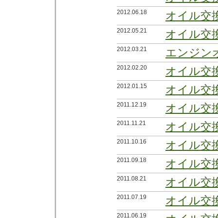
2012.06.18
オイル交
2012.05.21
オイル交
2012.03.21
エンジン
2012.02.20
オイル交
2012.01.15
オイル交
2011.12.19
オイル交
2011.11.21
オイル交
2011.10.16
オイル交
2011.09.18
オイル交
2011.08.21
オイル交
2011.07.19
オイル交
2011.06.19