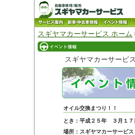
スギヤマカーサービス ホーム
スギヤマカーサービ
オイル交換まつり！！
とき：平成２５年 ３月１７
場所：スギヤマカーサービス