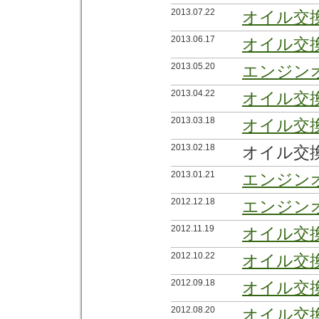
2013.07.22
オイル交
2013.06.17
オイル交
2013.05.20
エンジン
2013.04.22
オイル交
2013.03.18
オイル交
2013.02.18
オイル交
2013.01.21
エンジン
2012.12.18
エンジン
2012.11.19
オイル交
2012.10.22
オイル交
2012.09.18
オイル交
2012.08.20
オイル交