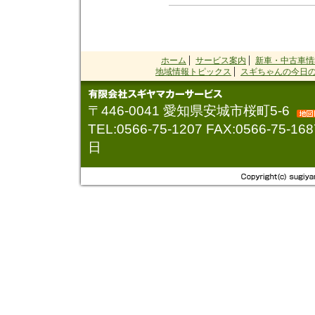
ホーム
サービス案内
新車・中古車情
地域情報トピックス
スギちゃんの今日の
〒446-0041 愛知県安城市桜町5-6
TEL:0566-75-1207 FAX:0566-7
日