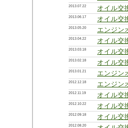
2013.07.22
オイル交
2013.06.17
オイル交
2013.05.20
エンジン
2013.04.22
オイル交
2013.03.18
オイル交
2013.02.18
オイル交
2013.01.21
エンジン
2012.12.18
エンジン
2012.11.19
オイル交
2012.10.22
オイル交
2012.09.18
オイル交
2012.08.20
オイル交