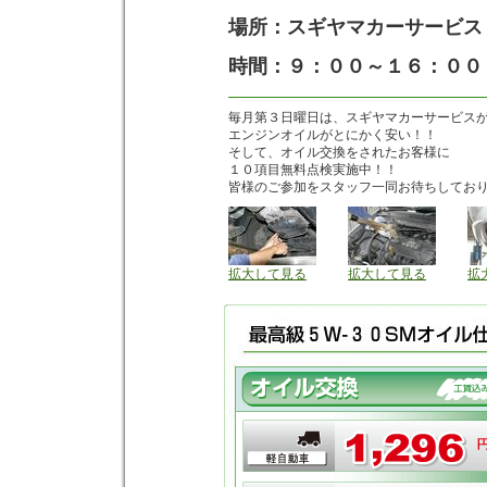
場所：スギヤマカーサービス
時間：９：００～１６：００
毎月第３日曜日は、スギヤマカーサービス
エンジンオイルがとにかく安い！！
そして、オイル交換をされたお客様に
１０項目無料点検実施中！！
皆様のご参加をスタッフ一同お待ちしてお
拡大して見る
拡大して見る
拡