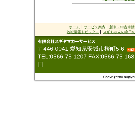
ホーム
サービス案内
新車・中古車情
地域情報トピックス
スギちゃんの今日の
〒446-0041 愛知県安城市桜町5-6
TEL:0566-75-1207 FAX:0566-7
日