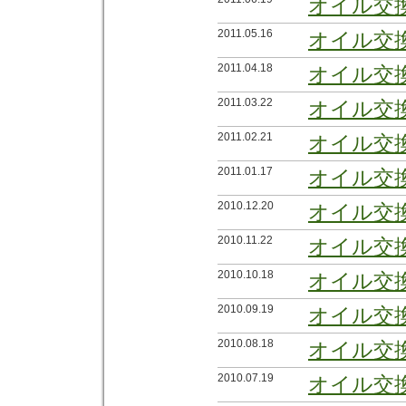
オイル交
2011.05.16
オイル交
2011.04.18
オイル交
2011.03.22
オイル交
2011.02.21
オイル交
2011.01.17
オイル交
2010.12.20
オイル交
2010.11.22
オイル交
2010.10.18
オイル交
2010.09.19
オイル交
2010.08.18
オイル交
2010.07.19
オイル交