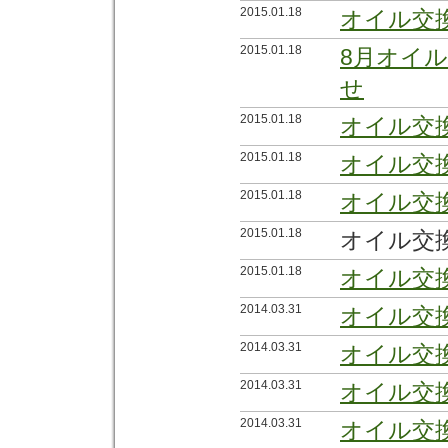
2015.01.18
オイル交
2015.01.18
8月オイ
せ
2015.01.18
オイル交
2015.01.18
オイル交
2015.01.18
オイル交
2015.01.18
オイル交
2015.01.18
オイル交
2014.03.31
オイル交
2014.03.31
オイル交
2014.03.31
オイル交
2014.03.31
オイル交