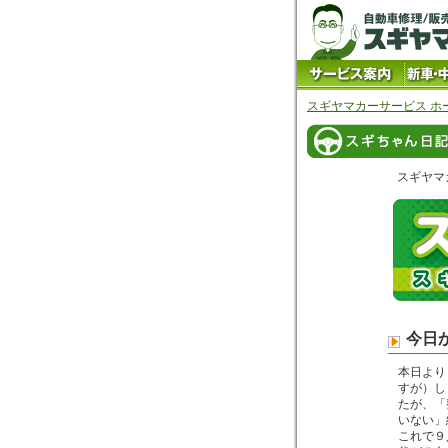
スギヤマカーサービス ホ
スギヤマ
今日
本日より
すが）し
たが、「
いない」
これで９