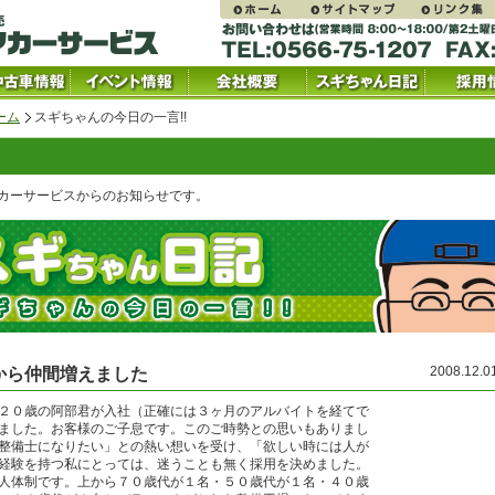
ーム
スギちゃんの今日の一言!!
カーサービスからのお知らせです。
2008.12.
から仲間増えました
２０歳の阿部君が入社（正確には３ヶ月のアルバイトを経てで
ました。お客様のご子息です。このご時勢との思いもありまし
整備士になりたい」との熱い想いを受け、「欲しい時には人が
経験を持つ私にとっては、迷うことも無く採用を決めました。
人体制です。上から７０歳代が１名・５０歳代が１名・４０歳