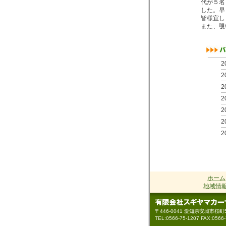
代が５名
した。早
皆様宜し
また、覗
2
2
2
2
2
2
2
2
2
2
ホーム
2
地域情
2
2
〒446-0041 愛知県安城市桜町5
2
TEL:0566-75-1207 FAX:0