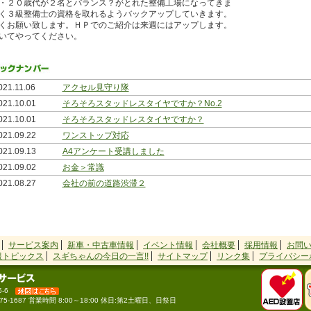
・２０歳代が２名とバランス？がとれた整備工場になってきま
く３級整備士の資格を取れるようバックアップしていきます。
くお願い致します。ＨＰでのご紹介は来週にはアップします。
いてやってください。
021.11.06
アクセル見守り隊
021.10.01
そろそろスタッドレスタイヤですか？No.2
021.10.01
そろそろスタッドレスタイヤですか？
021.09.22
ワンストップ対応
021.09.13
A4アンケート受講しました
021.09.02
お金＞常識
021.08.27
会社の前の道路渋滞２
021.08.21
会社の前の道路渋滞
021.08.05
一週間で３回新聞掲載されちゃいました
021.07.26
兄弟金メダルでお裾分け
サービス案内
新車・中古車情報
イベント情報
会社概要
採用情報
お問
021.07.03
看板が変わりました
報トピックス
スギちゃんの今日の一言!!
サイトマップ
リンク集
プライバシー
015.10.02
「エンジンオイル交換」終了のお知らせ
015.07.21
８月オイル交換まつりイベント中止
-6
015.05.01
オイル交換まつり・中止のお知らせ！！
566-75-1687 営業時間 8:00～18:00 休日:第2土曜日、日祭日