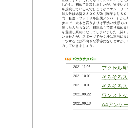
直線です）。それでもっての３Ｋｍでした
しかし、初めて参加しましたが、物凄い人
を反映しているんでしょうか？エントリー
加人数は総勢２８００人強（昨年より８０
内、私達（フットサル所属メンバー）が出
参加で、走ると言うよりは芋洗い状態での
装した人たちなど、和気藹々で走り始めま
を意識し真剣になってしまいました（笑）
いませんが、スポーツでかく汗は本当に良
ーツするには不向きな季節になりますが、
力していきましょう。
2021.11.06
アクセル見
2021.10.01
そろそろス
2021.10.01
そろそろス
2021.09.22
ワンストッ
2021.09.13
A4アンケ
2021.09.02
お金＞常識
2021.08.27
会社の前の