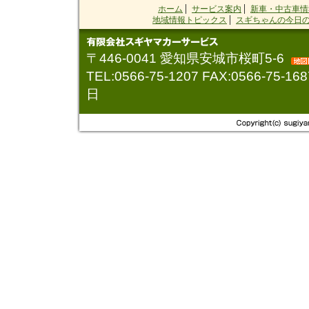
2021.08.21
会社の前の
ホーム
サービス案内
新車・中古車情
地域情報トピックス
スギちゃんの今日の
2021.08.05
一週間で３
2021.07.26
兄弟金メダ
〒446-0041 愛知県安城市桜町5-6
2021.07.03
TEL:0566-75-1207 FAX:0566-7
看板が変わ
日
2015.10.02
「エンジン
2015.07.21
８月オイル
2015.05.01
オイル交換
2014.04.26
ＡＴのエン
2014.04.01
８０５４回
2014.03.31
自販機撤去
2014.03.17
２０年後に
2014.03.03
記念すべき
2014.03.03
窓開き
2014.02.28
レベルの高