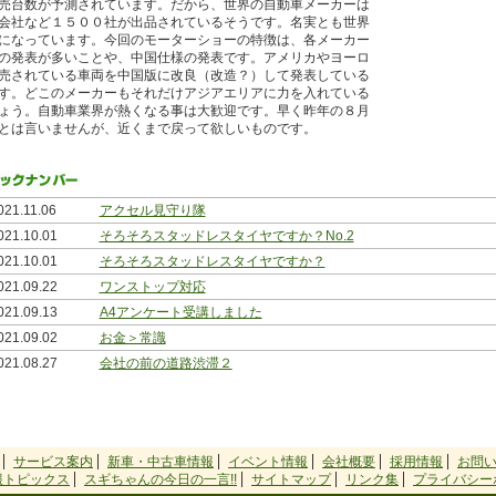
売台数が予測されています。だから、世界の自動車メーカーは
会社など１５００社が出品されているそうです。名実とも世界
になっています。今回のモーターショーの特徴は、各メーカー
の発表が多いことや、中国仕様の発表です。アメリカやヨーロ
売されている車両を中国版に改良（改造？）して発表している
す。どこのメーカーもそれだけアジアエリアに力を入れている
ょう。自動車業界が熱くなる事は大歓迎です。早く昨年の８月
とは言いませんが、近くまで戻って欲しいものです。
021.11.06
アクセル見守り隊
021.10.01
そろそろスタッドレスタイヤですか？No.2
021.10.01
そろそろスタッドレスタイヤですか？
021.09.22
ワンストップ対応
021.09.13
A4アンケート受講しました
021.09.02
お金＞常識
021.08.27
会社の前の道路渋滞２
021.08.21
会社の前の道路渋滞
021.08.05
一週間で３回新聞掲載されちゃいました
021.07.26
兄弟金メダルでお裾分け
サービス案内
新車・中古車情報
イベント情報
会社概要
採用情報
お問
021.07.03
看板が変わりました
報トピックス
スギちゃんの今日の一言!!
サイトマップ
リンク集
プライバシー
015.10.02
「エンジンオイル交換」終了のお知らせ