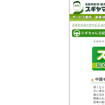
スギヤマカーサービス ホ
スギヤマ
中国
遅くなり
方に来社
激を頂き
開催され
型車の取