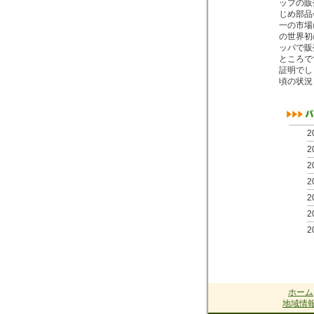
ップの販
じめ部品
一の市場
の世界初
ッパで販
ところで
証明でし
頃の状況
2
2
2
2
2
2
2
2
2
2
ホーム
2
地域情
2