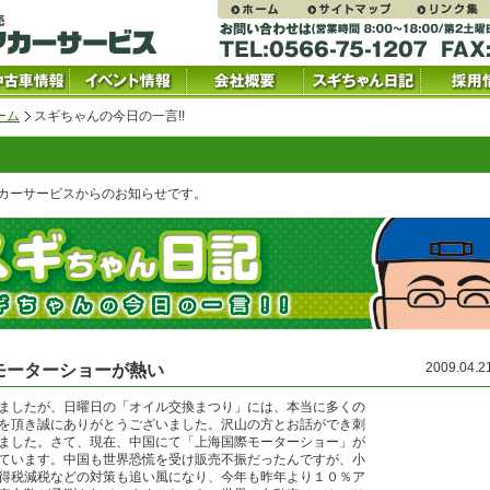
ーム
スギちゃんの今日の一言!!
カーサービスからのお知らせです。
2009.04.
モーターショーが熱い
ましたが、日曜日の「オイル交換まつり」には、本当に多くの
を頂き誠にありがとうございました。沢山の方とお話ができ刺
ました。さて、現在、中国にて「上海国際モーターショー」が
ています。中国も世界恐慌を受け販売不振だったんですが、小
得税減税などの対策も追い風になり、今年も昨年より１０％ア