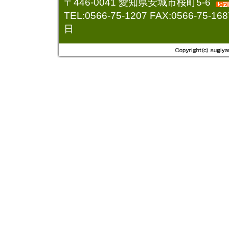
〒446-0041 愛知県安城市桜町5-6
2021.07.03
TEL:0566-75-1207 FAX:0566-7
看板が変わ
日
2015.10.02
「エンジン
2015.07.21
８月オイル
2015.05.01
オイル交換
2014.04.26
ＡＴのエン
2014.04.01
８０５４回
2014.03.31
自販機撤去
2014.03.17
２０年後に
2014.03.03
記念すべき
2014.03.03
窓開き
2014.02.28
レベルの高
2014.02.21
AED
2014.02.17
IPadが有
2014.02.16
スマホデビ