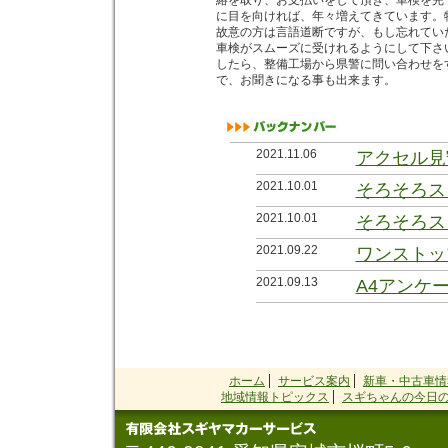
絡を取り、お支払いをして頂き、車検を完
に目を向ければ、年々増えてきています。
故意の方は言語道断ですが、もし忘れてい
車検がスムーズに受けれるようにして下さ
したら、整備工場から県警に問い合わせを
で、お聞きになる事も出来ます。
2021.11.06
アクセル見
2021.10.01
そろそろス
2021.10.01
そろそろス
2021.09.22
ワンストッ
2021.09.13
A4アンケ
2021.09.02
お金＞常識
2021.08.27
会社の前の
2021.08.21
会社の前の
ホーム
サービス案内
新車・中古車情
地域情報トピックス
スギちゃんの今日の
2021.08.05
一週間で３
2021.07.26
兄弟金メダ