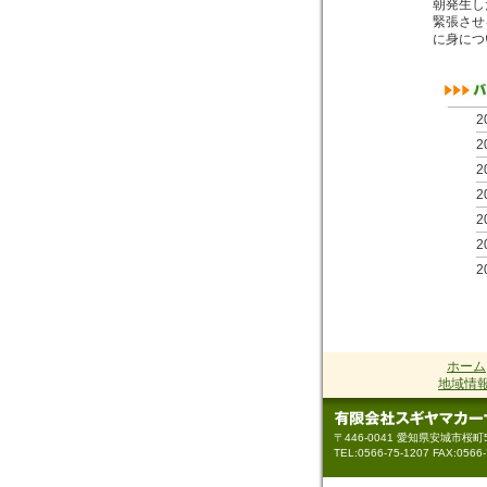
朝発生し
緊張させ
に身につ
2
2
2
2
2
2
2
2
2
2
ホーム
2
地域情
2
2
〒446-0041 愛知県安城市桜町5
2
TEL:0566-75-1207 FAX:0
2