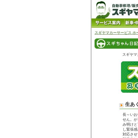
スギヤマカーサービス ホ
スギヤマ
生あ
長～いお
せん。が
み明けと
し緊張感
対応させ