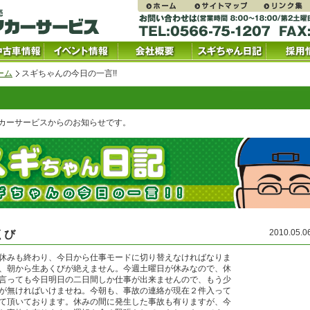
ーム
スギちゃんの今日の一言!!
カーサービスからのお知らせです。
2010.05.
くび
休みも終わり、今日から仕事モードに切り替えなければなりま
、朝から生あくびが絶えません。今週土曜日が休みなので、休
言っても今日明日の二日間しか仕事が出来ませんので、もう少
が無ければいけませね。今朝も、事故の連絡が現在２件入って
て頂いております。休みの間に発生した事故も有りますが、今