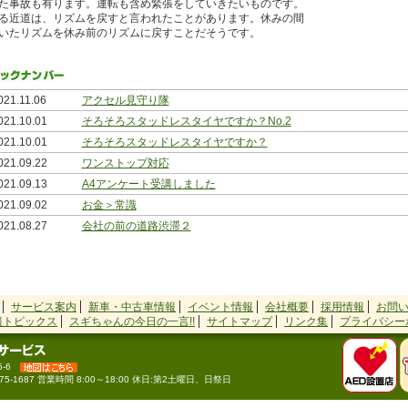
た事故も有ります。運転も含め緊張をしていきたいものです。
る近道は、リズムを戻すと言われたことがあります。休みの間
いたリズムを休み前のリズムに戻すことだそうです。
021.11.06
アクセル見守り隊
021.10.01
そろそろスタッドレスタイヤですか？No.2
021.10.01
そろそろスタッドレスタイヤですか？
021.09.22
ワンストップ対応
021.09.13
A4アンケート受講しました
021.09.02
お金＞常識
021.08.27
会社の前の道路渋滞２
021.08.21
会社の前の道路渋滞
021.08.05
一週間で３回新聞掲載されちゃいました
021.07.26
兄弟金メダルでお裾分け
サービス案内
新車・中古車情報
イベント情報
会社概要
採用情報
お問
021.07.03
看板が変わりました
報トピックス
スギちゃんの今日の一言!!
サイトマップ
リンク集
プライバシー
015.10.02
「エンジンオイル交換」終了のお知らせ
015.07.21
８月オイル交換まつりイベント中止
-6
015.05.01
オイル交換まつり・中止のお知らせ！！
566-75-1687 営業時間 8:00～18:00 休日:第2土曜日、日祭日
014.04.26
ＡＴのエンストが増えている