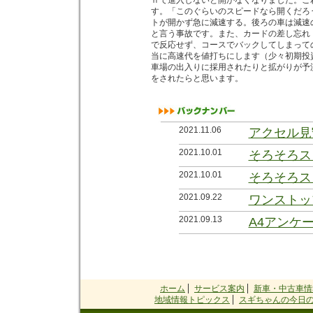
ｈで進入しないと開かなくなりました。こ
す。「このぐらいのスピードなら開くだろ
トが開かず急に減速する。後ろの車は減速
と言う事故です。また、カードの差し忘れ
で反応せず、コースでバックしてしまって
当に高速代を値打ちにします（少々初期投
車場の出入りに採用されたりと拡がりが予
をされたらと思います。
2021.11.06
アクセル見
2021.10.01
そろそろス
2021.10.01
そろそろス
2021.09.22
ワンストッ
2021.09.13
A4アンケ
2021.09.02
お金＞常識
2021.08.27
会社の前の
2021.08.21
会社の前の
ホーム
サービス案内
新車・中古車情
地域情報トピックス
スギちゃんの今日の
2021.08.05
一週間で３