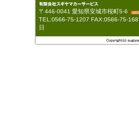
2021.07.26
兄弟金メダ
〒446-0041 愛知県安城市桜町5-6
2021.07.03
TEL:0566-75-1207 FAX:0566-7
看板が変わ
日
2015.10.02
「エンジン
2015.07.21
８月オイル
2015.05.01
オイル交換
2014.04.26
ＡＴのエン
2014.04.01
８０５４回
2014.03.31
自販機撤去
2014.03.17
２０年後に
2014.03.03
記念すべき
2014.03.03
窓開き
2014.02.28
レベルの高
2014.02.21
AED
2014.02.17
IPadが有