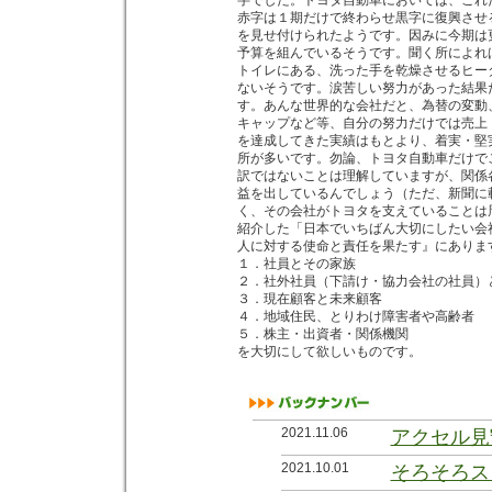
字でした。トヨタ自動車においては、これ
赤字は１期だけで終わらせ黒字に復興させ
を見せ付けられたようです。因みに今期は
予算を組んでいるそうです。聞く所によれ
トイレにある、洗った手を乾燥させるヒー
ないそうです。涙苦しい努力があった結果
す。あんな世界的な会社だと、為替の変動
キャップなど等、自分の努力だけでは売上
を達成してきた実績はもとより、着実・堅
所が多いです。勿論、トヨタ自動車だけで
訳ではないことは理解していますが、関係
益を出しているんでしょう（ただ、新聞に
く、その会社がトヨタを支えていることは
紹介した「日本でいちばん大切にしたい会
人に対する使命と責任を果たす』にありま
１．社員とその家族
２．社外社員（下請け・協力会社の社員）
３．現在顧客と未来顧客
４．地域住民、とりわけ障害者や高齢者
５．株主・出資者・関係機関
を大切にして欲しいものです。
2021.11.06
アクセル見
2021.10.01
そろそろス