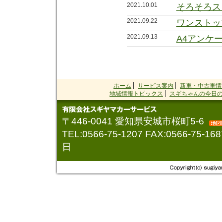
2021.10.01
そろそろス
2021.09.22
ワンストッ
2021.09.13
A4アンケ
2021.09.02
お金＞常識
2021.08.27
会社の前の
2021.08.21
会社の前の
ホーム
サービス案内
新車・中古車情
地域情報トピックス
スギちゃんの今日の
2021.08.05
一週間で３
2021.07.26
兄弟金メダ
〒446-0041 愛知県安城市桜町5-6
2021.07.03
TEL:0566-75-1207 FAX:0566-7
看板が変わ
日
2015.10.02
「エンジン
2015.07.21
８月オイル
2015.05.01
オイル交換
2014.04.26
ＡＴのエン
2014.04.01
８０５４回